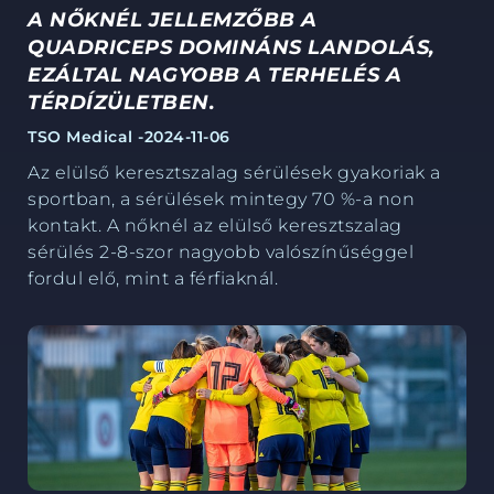
A NŐKNÉL JELLEMZŐBB A
QUADRICEPS DOMINÁNS LANDOLÁS,
EZÁLTAL NAGYOBB A TERHELÉS A
TÉRDÍZÜLETBEN.
TSO Medical -
2024-11-06
Az elülső keresztszalag sérülések gyakoriak a
sportban, a sérülések mintegy 70 %-a non
kontakt. A nőknél az elülső keresztszalag
sérülés 2-8-szor nagyobb valószínűséggel
fordul elő, mint a férfiaknál.