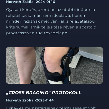
Horváth Zsófia -
2024-01-16
Gyakori kérdés, azonban az utóbbi időben a
rehabilitáció már nem időalapú, hanem
minden fázisnak megvannak a feladatalapú
kritériumai, amik teljesítése révén a sportoló
progresszíven tud továbblépni.
„CROSS BRACING” PROTOKOLL
Horváth Zsófia -
2023-11-14
Filbay és munkatársainak célkitűzése az volt,