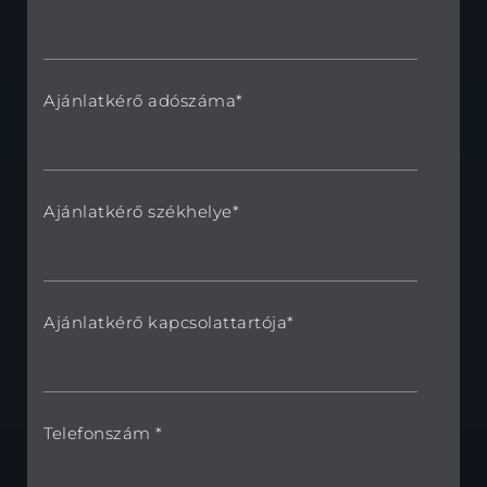
Ajánlatkérő adószáma*
Ajánlatkérő székhelye*
Ajánlatkérő kapcsolattartója*
Telefonszám *