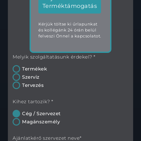
Terméktámogatás
Kérjük töltse ki űrlapunkat
és kollégánk 24 órán belül
felveszi Önnel a kapcsolatot.
Melyik szolgáltatásunk érdekel? *
Termékek
Szerviz
Tervezés
Kihez tartozik? *
Cég / Szervezet
Magánszemély
Ajánlatkérő szervezet neve*