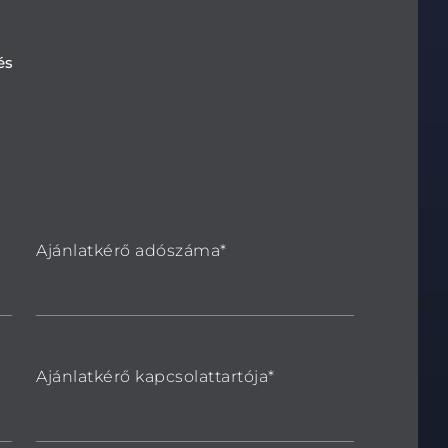
és
Ajánlatkérő adószáma*
Ajánlatkérő kapcsolattartója*