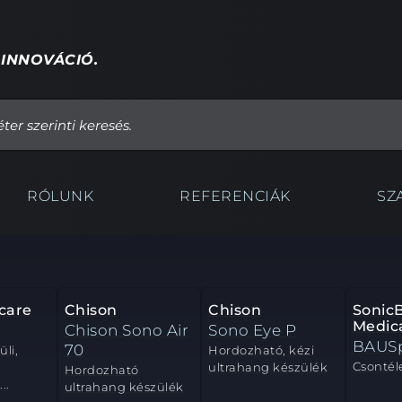
 INNOVÁCIÓ.
RÓLUNK
REFERENCIÁK
SZ
care
Chison
Chison
Sonic
Medica
Chison Sono Air
Sono Eye P
BAUS
70
li,
Hordozható, kézi
Csontél
ultrahang készülék
Hordozható
..
ultrahang készülék