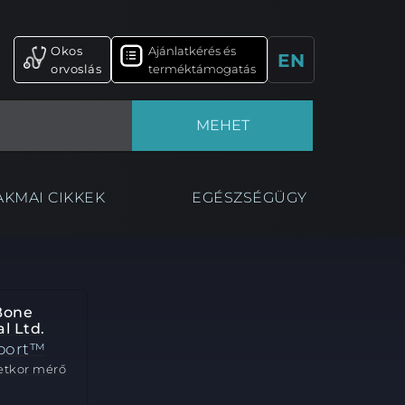
Okos
Ajánlatkérés és
EN
orvoslás
terméktámogatás
MEHET
AKMAI CIKKEK
EGÉSZSÉGÜGY
Bone
l Ltd.
port™
etkor mérő