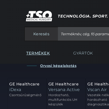
TECHNOLÓGIA. SPORT.
Keresés
TERMÉKEK
GYÁRTÓK
Orvosi képalakotás
GE Healthcare
GE Healthcare
GE Health
iDexa
Versana Active
Vscan Air
Csontsűrűségmérő
Hordozható,
Vezeték nélkü
multifunkciós UH
hordozható
készülék
diagnosztika.