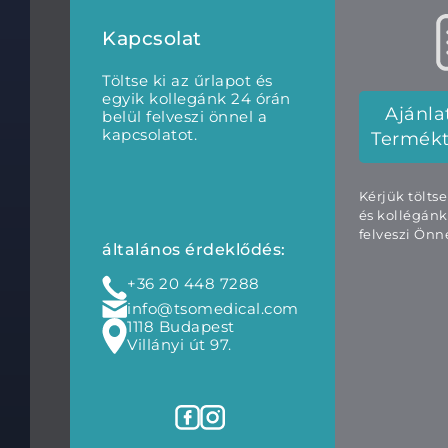
Kapcsolat
Töltse ki az űrlapot és
egyik kollegánk 24 órán
Ajánla
belül felveszi önnel a
kapcsolatot.
Termék
Kérjük tölts
és kollégánk
felveszi Önne
általános érdeklődés:
+36 20 448 7288
info@tsomedical.com
1118 Budapest
Villányi út 97.