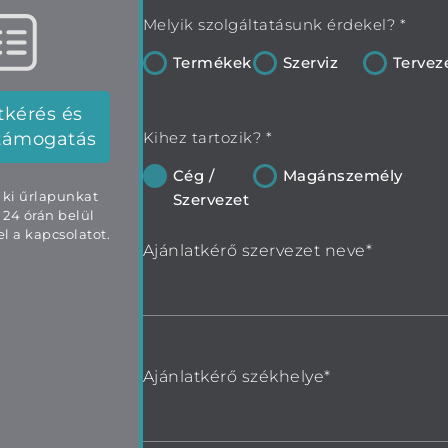
Melyik szolgáltatásunk érdekel? *
Termékek
Szerviz
Tervez
tkérés és
támogatás
Kihez tartozik? *
Cég /
Magánszemély
e ki űrlapunkat
Szervezet
 24 órán belül
l a kapcsolatot.
Ajánlatkérő szervezet neve*
Ajánlatkérő székhelye*