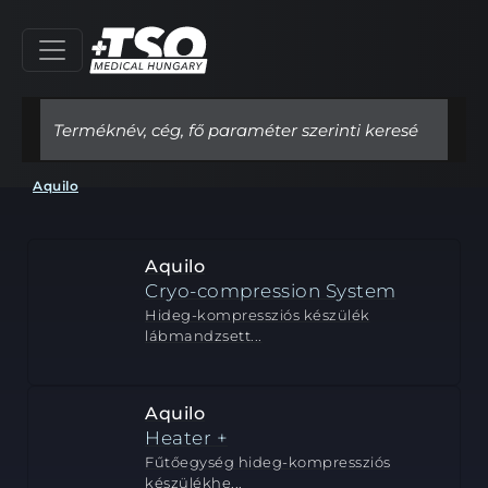
Aquilo
Aquilo
Cryo-compression System
Hideg-kompressziós készülék
lábmandzsett...
Aquilo
Heater +
Fűtőegység hideg-kompressziós
készülékhe...