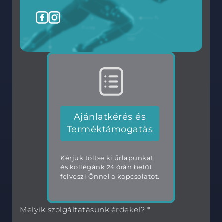
Ajánlatkérés és
Terméktámogatás
Kérjük töltse ki űrlapunkat
és kollégánk 24 órán belül
felveszi Önnel a kapcsolatot.
Melyik szolgáltatásunk érdekel? *