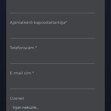
Ajánlatkérő kapcsolattartója*
Telefonszám *
E-mail cím *
Üzenet