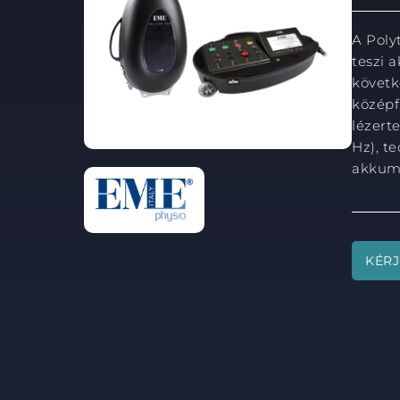
A Poly
teszi 
követk
középf
lézert
Hz), te
akkumu
KÉRJ