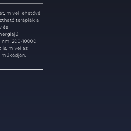
át, mivel lehetővé
ztható terápiák a
y és
nergiájú
05 nm, 200-10000
 is, mivel az
ül működjön.