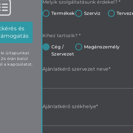
Melyik szolgáltatásunk érdekel? *
Termékek
Szerviz
Tervez
tkérés és
támogatás
Kihez tartozik? *
Cég /
Magánszemély
e ki űrlapunkat
Szervezet
 24 órán belül
l a kapcsolatot.
Ajánlatkérő szervezet neve*
Ajánlatkérő székhelye*