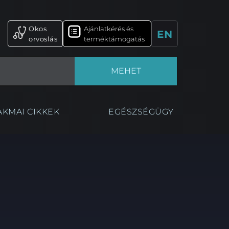
Okos
Ajánlatkérés és
EN
orvoslás
terméktámogatás
MEHET
AKMAI CIKKEK
EGÉSZSÉGÜGY