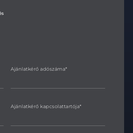
és
Ajánlatkérő adószáma*
Ajánlatkérő kapcsolattartója*