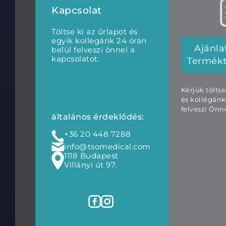
Kapcsolat
Töltse ki az űrlapot és
egyik kollegánk 24 órán
Ajánla
belül felveszi önnel a
kapcsolatot.
Termék
Kérjük tölts
és kollégánk
felveszi Önne
általános érdeklődés:
+36 20 448 7288
info@tsomedical.com
1118 Budapest
Villányi út 97.