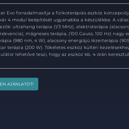
ter Evo forradalmasítja a fizikoterápiás eszköz koncepciój
akár 4 modul beépítését ugyanabba a készülékbe. A válas
ezők: ultrahang terápia (1/3 MHz), elektroterápia (alacson
rekvencia), mágneses terápia, (100 Gauss, 100 Hz) nagy e
erápia (980 nm, 4 W), alacsony energiájú lézerterápia (9
car terápia (200 W). Tökéletes eszköz kültéri kezelésekhez
látor lehetővé teszi, hogy az eszköz kb. 4 órán kereszt
EN AJÁNLATOT!