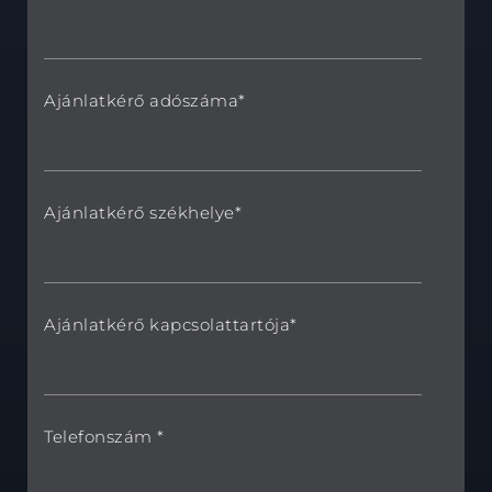
Ajánlatkérő adószáma*
Ajánlatkérő székhelye*
Ajánlatkérő kapcsolattartója*
Telefonszám *