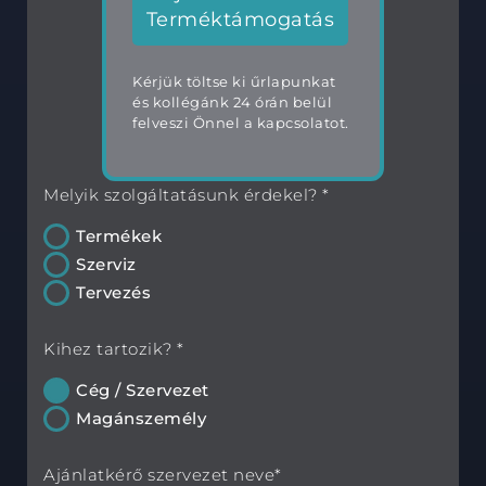
Terméktámogatás
Kérjük töltse ki űrlapunkat
és kollégánk 24 órán belül
felveszi Önnel a kapcsolatot.
Melyik szolgáltatásunk érdekel? *
Termékek
Szerviz
Tervezés
Kihez tartozik? *
Cég / Szervezet
Magánszemély
Ajánlatkérő szervezet neve*