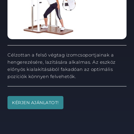
Célzottan a felső végtag izomcsoportjainak a
hengerezésére, lazítására alkalmas. Az eszköz
előnyös kialakításából fakadóan az optimális
pozíciók könnyen felvehetők.
KÉRJEN AJÁNLATOT!