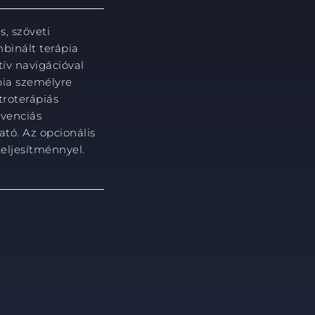
s, szöveti
mbinált terápia
tív navigációval
ápia személyre
troterápiás
kvenciás
ató. Az opcionális
eljesítménnyel.