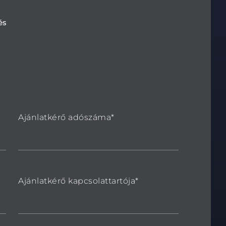
és
Ajánlatkérő adószáma*
Ajánlatkérő kapcsolattartója*