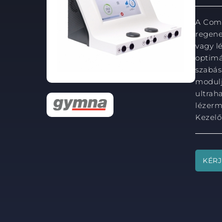
A Comb
regene
vagy l
optimá
szabás
modulj
ultraha
lézerm
Kezelők
KÉRJ