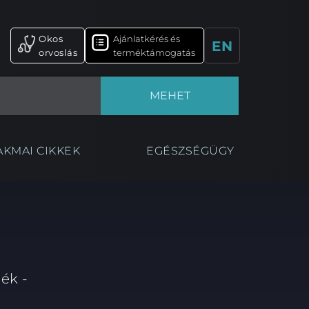
Okos
Ajánlatkérés és
EN
orvoslás
terméktámogatás
MEHET
AKMAI CIKKEK
EGÉSZSÉGÜGY
ék -