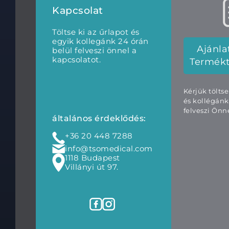
Kapcsolat
Töltse ki az űrlapot és
egyik kollegánk 24 órán
Ajánla
belül felveszi önnel a
kapcsolatot.
Termék
Kérjük tölts
és kollégánk
felveszi Önne
általános érdeklődés:
+36 20 448 7288
info@tsomedical.com
1118 Budapest
Villányi út 97.