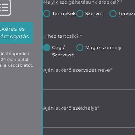
Melyik szolgáltatásunk érdekel? *
Termékek
Szerviz
Tervez
tkérés és
támogatás
Kihez tartozik? *
Cég /
Magánszemély
e ki űrlapunkat
Szervezet
 24 órán belül
l a kapcsolatot.
Ajánlatkérő szervezet neve*
Ajánlatkérő székhelye*