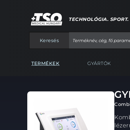
TECHNOLÓGIA. SPORT.
Keresés
TERMÉKEK
GYÁRTÓK
GY
Combi
Kombi
léze