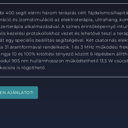
i 400 segít elérni három terápiás célt: fájdalomcsillapítá
ráció és izomstimuláció az elektroterápia, ultrahang, ko
ézerterápia alkalmazásával. A színes érintőképernyő intui
lis kezelési protokollokhoz vezet és lehetővé teszi a ter
át egy speciális beállítás segítségével. Két csatornás elek
a 31 áramformával rendelkezik. 1 és 3 MHz működési fre
ngja 10 és 100% kitöltési tényező között 6 lépésben állíth
odul 905 nm hullámhosszon működtethető 13,5 W csúcst
ocsira is rögzíthető.
EN AJÁNLATOT!