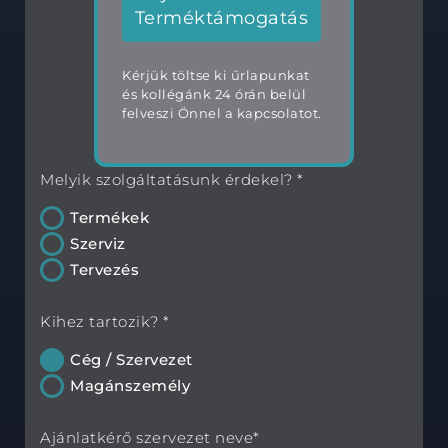
Terméktámogatás
Kérjük töltse ki űrlapunkat
és kollégánk 24 órán belül
felveszi Önnel a kapcsolatot.
Melyik szolgáltatásunk érdekel? *
Termékek
Szerviz
Tervezés
Kihez tartozik? *
Cég / Szervezet
Magánszemély
Ajánlatkérő szervezet neve*