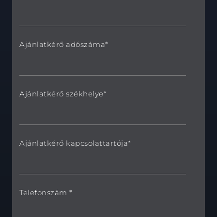
Ajánlatkérő adószáma*
Ajánlatkérő székhelye*
Ajánlatkérő kapcsolattartója*
Telefonszám *